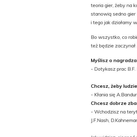
teoria gier, żeby na 
stanowią sedno gier 
i tego jak działamy w
Bo wszystko, co rob
też będzie zaczynał
Myślisz o nagradza
- Dotykasz prac B.F. 
Chcesz, żeby ludzie
- Kłania się A.Bandu
Chcesz dobrze zbal
- Wchodzisz na teryt
J.F.Nash, D.Kahnem