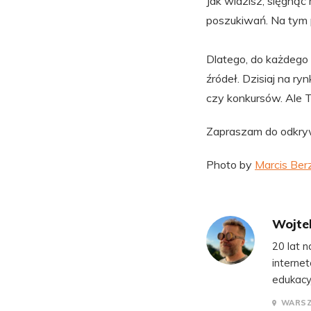
Jak widzisz, sięgną
poszukiwań. Na tym p
Dlatego, do każdego 
źródeł. Dzisiaj na r
czy konkursów. Ale T
Zapraszam do odkryw
Photo by
Marcis Ber
Wojte
20 lat n
interne
edukacy
WARS