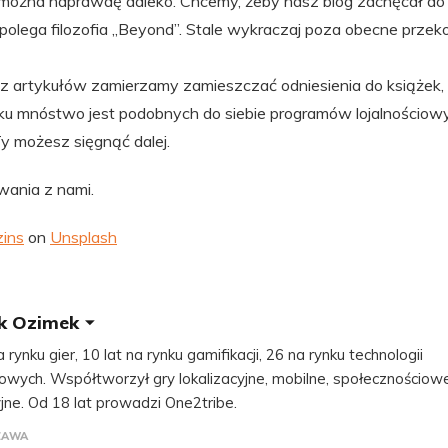
ć można naprawdę daleko. Chcemy, żeby nasz blog zachęcał do 
olega filozofia „Beyond”. Stale wykraczaj poza obecne przekon
z artykułów zamierzamy zamieszczać odniesienia do książek, fi
ynku mnóstwo jest podobnych do siebie programów lojalnościow
y możesz sięgnąć dalej.
ania z nami.
zins
on
Unsplash
k Ozimek
a rynku gier, 10 lat na rynku gamifikacji, 26 na rynku technologii
towych. Współtworzył gry lokalizacyjne, mobilne, społecznościowe
jne. Od 18 lat prowadzi One2tribe.
ZAWA