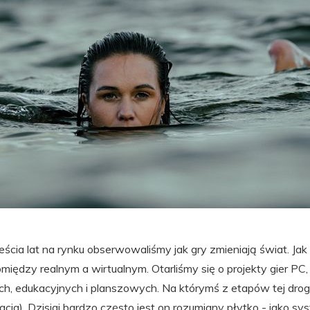
cia lat na rynku obserwowaliśmy jak gry zmieniają świat. Jak 
pomiędzy realnym a wirtualnym. Otarliśmy się o projekty gier PC
, edukacyjnych i planszowych. Na którymś z etapów tej drogi 
acja). Dzisiaj bardzo często jest on rozumiany płytko - jako s