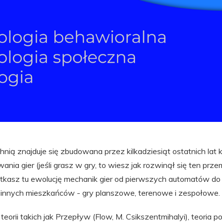
nią znajduje się zbudowana przez kilkadziesiąt ostatnich lat k
ania gier (jeśli grasz w gry, to wiesz jak rozwinął się ten prz
Spotkasz tu ewolucję mechanik gier od pierwszych automatów d
 innych mieszkańców - gry planszowe, terenowe i zespołowe.
teorii takich jak Przepływ (Flow, M. Csikszentmihalyi), teoria 