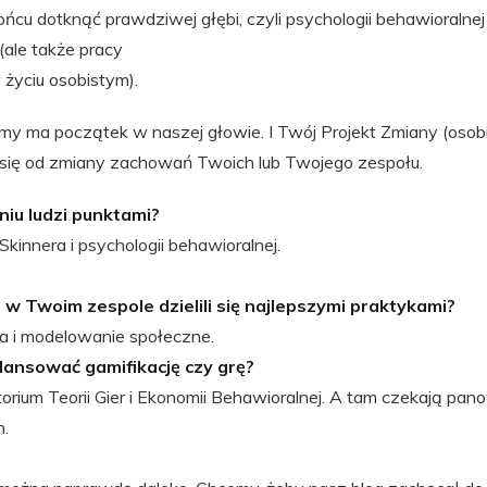
końcu dotknąć prawdziwej głębi, czyli psychologii behawioralnej
(ale także pracy
 życiu osobistym).
imy ma początek w naszej głowie. I Twój Projekt Zmiany (osob
 się od zmiany zachowań Twoich lub Twojego zespołu.
niu ludzi punktami?
Skinnera i psychologii behawioralnej.
 w Twoim zespole dzielili się najlepszymi praktykami?
ra i modelowanie społeczne.
ansować gamifikację czy grę?
orium Teorii Gier i Ekonomii Behawioralnej. A tam czekają pano
an.