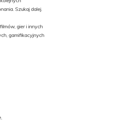
kolejnych
ania. Szukaj dalej.
lmów, gier i innych
ych, gamifikacyjnych
,