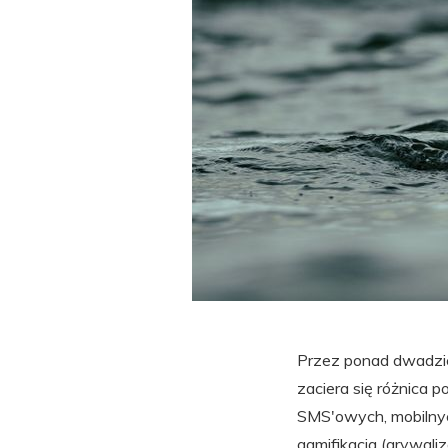
Przez ponad dwadzieś
zaciera się różnica 
SMS'owych, mobilnych
gamifikacja (grywaliz