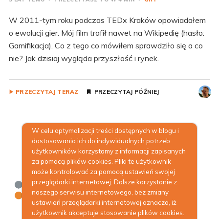
W 2011-tym roku podczas TEDx Kraków opowiadałem
o ewolucji gier. Mój film trafił nawet na Wikipedię (hasło:
Gamifikacja). Co z tego co mówiłem sprawdziło się a co
nie? Jak dzisiaj wygląda przyszłość i rynek.
PRZECZYTAJ TERAZ
PRZECZYTAJ PÓŹNIEJ
W celu optymalizacji treści dostępnych w blogu i
dostosowania ich do indywidualnych potrzeb
użytkowników korzystamy z informacji zapisanych
za pomocą plików cookies. Pliki te użytkownik
może kontrolować za pomocą ustawień swojej
przeglądarki internetowej. Dalsze korzystanie z
naszego serwisu internetowego, bez zmiany
ustawień przeglądarki internetowej oznacza, iż
użytkownik akceptuje stosowanie plików cookies.