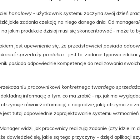
ciel handlowy
- użytkownik systemu zaczyna swój dzień prac
wdzić jakie zadania czekają na niego danego dnia. Od managera
, na jakim produkcie dzisiaj musi się skoncentrować - może to b
okiem jest upewnienie się, że przedstawiciel posiada odpo
 dokonać sprzedaży produktu
- jest to, zadanie typowo edukac
wnik posiada odpowiednie kompetencje do realizowania swoic
przekazaniu pracownikowi konkretnego twardego sprzeda
dokładną informację o tym, co ma zrobić - np. jak ma wygląda
otrzymuje również informację o nagrodzie, jaką otrzyma za z
 jest tutaj odpowiednie zaprojektowanie systemu wzmocnień (k
 Manager widzi, jak pracownicy realizują zadanie (czy idzie im dob
może dowiedzieć się, jakie są tego przyczyny - dzięki aplikacji 