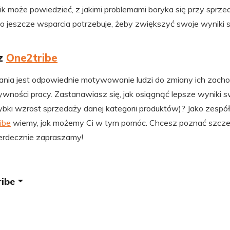
k może powiedzieć, z jakimi problemami boryka się przy sprz
go jeszcze wsparcia potrzebuje, żeby zwiększyć swoje wyniki
z
One2tribe
ania jest odpowiednie motywowanie ludzi do zmiany ich zach
ności pracy. Zastanawiasz się, jak osiągnąć lepsze wyniki s
ybki wzrost sprzedaży danej kategorii produktów)? Jako zesp
ibe
wiemy, jak możemy Ci w tym pomóc. Chcesz poznać szcz
Serdecznie zapraszamy!
ribe