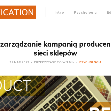
Intro
Psychologia
E
 zarządzanie kampanią produce
sieci sklepów
21 MAR 2023
PRZECZYTASZ TO W 3 MIN
PSYCHOLOGIA