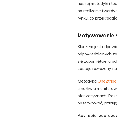
naszej metodyki i te
na realizację tward
rynku, co przekładał
Motywowanie 
Kluczem jest odpowi
odpowiedzialnych za
się zapamiętuje, a p
zostaje rozłożony na
Metodyka
One2tribe
umożliwia monitorow
płaszczyznach. Poza 
obserwować, pracując
Aby lepiej zobrazo