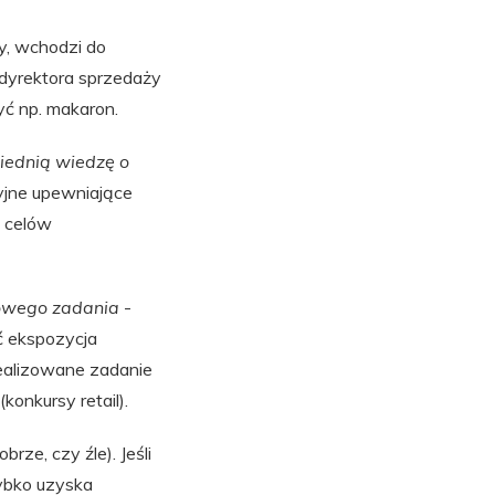
y, wchodzi do
/dyrektora sprzedaży
yć np. makaron.
wiednią wiedzę o
yjne upewniające
h celów
żowego zadania
-
ć ekspozycja
realizowane zadanie
onkursy retail).
rze, czy źle). Jeśli
szybko uzyska