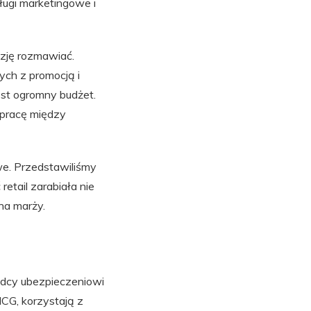
ługi marketingowe i
zję rozmawiać.
ch z promocją i
st ogromny budżet.
łpracę między
we. Przedstawiliśmy
etail zarabiała nie
na marży.
adcy ubezpieczeniowi
CG, korzystają z