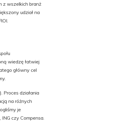
m z wszelkich branż
iększony udział na
ROI.
społu
oną wiedzę łatwiej
latego główny cel
my.
. Proces działania
acją na różnych
ogliśmy je
ss, ING czy Compensa.