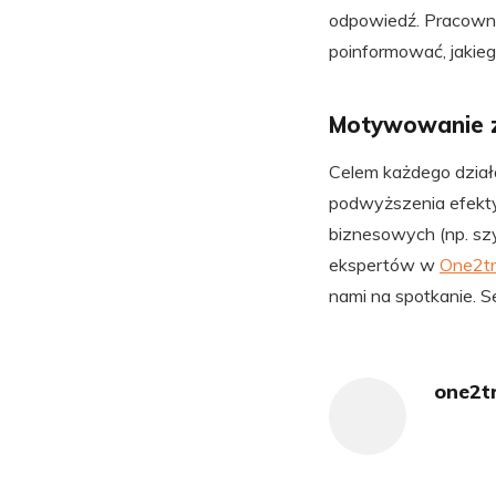
odpowiedź. Pracowni
poinformować, jakie
Motywowanie 
Celem każdego dział
podwyższenia efektyw
biznesowych (np. sz
ekspertów w
One2tr
nami na spotkanie. 
one2t