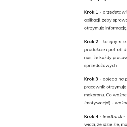
Krok 1
-
przedstawi
aplikacji, żeby spra
otrzymuje informację
Krok 2
-
kolejnym kr
produkcie i potrafi
nas, że każdy praco
sprzedażowych.
Krok 3
-
polega na 
pracownik otrzymuje 
makaronu. Co ważne 
(motywacja!) - ważne
Krok 4
-
feedback
-
widzi, że idzie źle, 