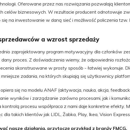
chnologii. Oferowane przez nas rozwiązania pozwalają kliento
ych celów biznesowych. W rezultacie producent odnotowuje zw
o się na inwestowanie w daną sieć i możliwość policzenia tzw. 
sprzedawców a wzrost sprzedaży
ednio zaprojektowany program motywacyjny dla członków ze
 dany proces. Z doświadczenia wiemy, że odpowiednio rozłoż
olecenia skonstruowane w prosty sposób - łatwiej wykonuje. D
 mniejsze zadania, na których skupiają się użytkownicy platfor
opiera się na modelu ANAF (aktywacja, nauka, akcja, feedback)
anie wyników i zarządzanie zarówno procesami, jak i komunik
kontrolą procesu współpraca z nami daje konkretne efekty. M
 dla takich klientów jak LIDL, Żabka, Play, Ikea, Vision Expre
wać nasze działania, przytoczę przykład z branży FMCG.