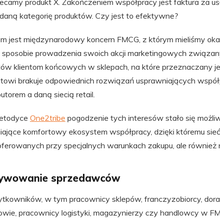
polecamy produkt X. Zakończeniem współpracy jest faktura za us
daną kategorię produktów. Czy jest to efektywne?
 jest międzynarodowy koncern FMCG, z którym mieliśmy oka
 sposobie prowadzenia swoich akcji marketingowych związany
ów klientom końcowych w sklepach, na które przeznaczany je
antowi brakuje odpowiednich rozwiązań usprawniających wspó
torem a daną siecią retail.
 metodyce
One2tribe
pogodzenie tych interesów stało się możli
jące komfortowy ekosystem współpracy, dzięki któremu sieć r
oferowanych przy specjalnych warunkach zakupu, ale również 
tywowanie sprzedawców
ytkowników, w tym pracownicy sklepów, franczyzobiorcy, dor
rowie, pracownicy logistyki, magazynierzy czy handlowcy w FM