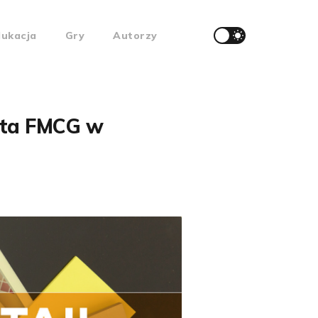
dukacja
Gry
Autorzy
nta FMCG w