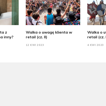
ta z
Walka o uwagę klienta w
Walka o u
a inny?
retail (cz. II)
retail (cz. 
12 KWI 2023
4 KWI 2023