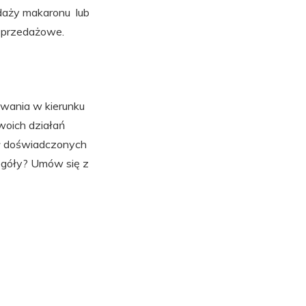
edaży makaronu lub
 sprzedażowe.
owania w kierunku
woich działań
ół doświadczonych
egóły? Umów się z