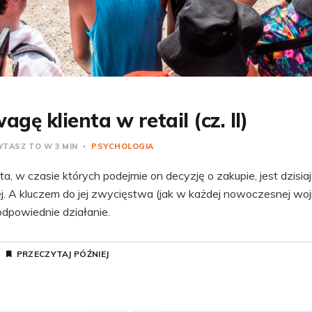
gę klienta w retail (cz. II)
TASZ TO W 3 MIN
PSYCHOLOGIA
a, w czasie których podejmie on decyzję o zakupie, jest dzisia
j. A kluczem do jej zwycięstwa (jak w każdej nowoczesnej wojn
odpowiednie działanie.
PRZECZYTAJ PÓŹNIEJ