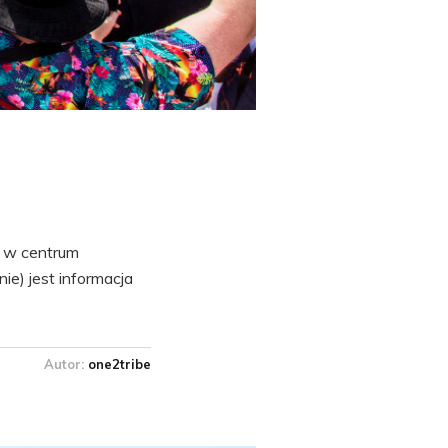
j w centrum
ie) jest informacja
Autor:
one2tribe