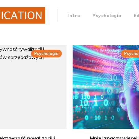
Intro
Psychologia
E
Psychologia
Psycho
ektywność rywalizacji i
Mniej znaczy więcej!