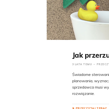
Jak przerzu
3 LATA TEMU
PRZECZY
Świadome sterowani
planowania, wyznacz
sprzedawca musi wyk
rozwiązanie.
PRZECZYTAJ TERAZ