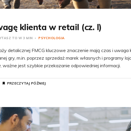
gę klienta w retail (cz. I)
TASZ TO W 3 MIN
PSYCHOLOGIA
aży detalicznej FMCG kluczowe znaczenie mają czas i uwaga k
j gry, m.in. poprzez sprzedaż marek własnych i programy loj
, ważne jest szybkie przekazanie odpowiedniej informacji.
PRZECZYTAJ PÓŹNIEJ