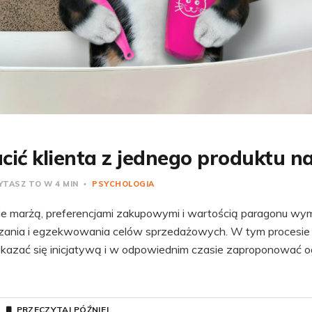
cić klienta z jednego produktu n
TASZ TO W 4 MIN
PSYCHOLOGIA
e marżą, preferencjami zakupowymi i wartością paragonu w
ania i egzekwowania celów sprzedażowych. W tym procesie 
azać się inicjatywą i w odpowiednim czasie zaproponować 
PRZECZYTAJ PÓŹNIEJ