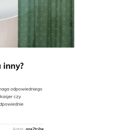
a inny?
ymaga odpowiedniego
kasjer czy
odpowiednie
Autor:
one2tribe