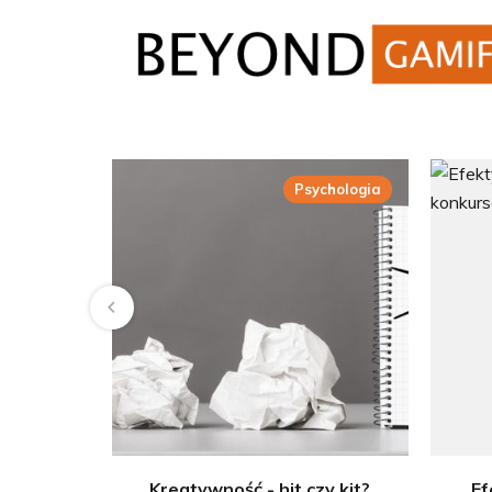
Psychologia
Kreatywność - hit czy kit?
Ef